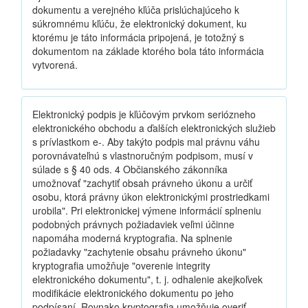
dokumentu a verejného kľúča prislúchajúceho k
súkromnému kľúču, že elektronický dokument, ku
ktorému je táto informácia pripojená, je totožný s
dokumentom na základe ktorého bola táto informácia
vytvorená.
Elektronický podpis je kľúčovým prvkom seriózneho
elektronického obchodu a ďalších elektronických služieb
s prívlastkom e-. Aby takýto podpis mal právnu váhu
porovnávateľnú s vlastnoručným podpisom, musí v
súlade s § 40 ods. 4 Občianského zákonníka
umožnovať "zachytiť obsah právneho úkonu a určiť
osobu, ktorá právny úkon elektronickými prostriedkami
urobila". Pri elektronickej výmene informácií splneniu
podobných právnych požiadaviek veľmi účinne
napomáha moderná kryptografia. Na splnenie
požiadavky "zachytenie obsahu právneho úkonu"
kryptografia umožňuje "overenie integrity
elektronického dokumentu", t. j. odhalenie akejkoľvek
modifikácie elektronického dokumentu po jeho
podpísaní. Rovnako kryptografia umožňuje overiť